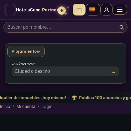
HotelsCasa
Partners
★
Alojamientos
▾
¿A DÓNDE VAS?
→
quiler de inmuebles ¡hoy mismo! ·
Publica 100 anuncios y gan
Inicio
/
Mi cuenta
/
Login