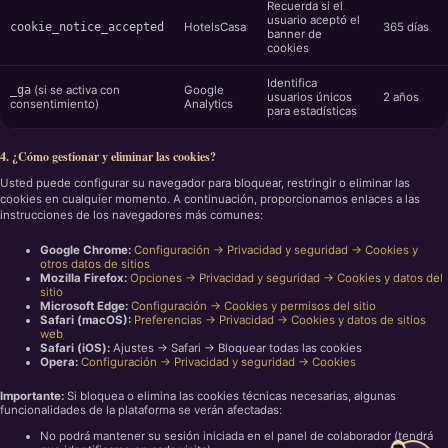
Recuerda si el
usuario aceptó el
cookie_notice_accepted
HotelsCasa
365 días
banner de
cookies
Identifica
_ga
(si se activa con
Google
usuarios únicos
2 años
consentimiento)
Analytics
para estadísticas
4. ¿Cómo gestionar y eliminar las cookies?
Usted puede configurar su navegador para bloquear, restringir o eliminar las
cookies en cualquier momento. A continuación, proporcionamos enlaces a las
instrucciones de los navegadores más comunes:
Google Chrome:
Configuración → Privacidad y seguridad → Cookies y
otros datos de sitios
Mozilla Firefox:
Opciones → Privacidad y seguridad → Cookies y datos del
sitio
Microsoft Edge:
Configuración → Cookies y permisos del sitio
Safari (macOS):
Preferencias → Privacidad → Cookies y datos de sitios
web
Safari (iOS):
Ajustes → Safari → Bloquear todas las cookies
Opera:
Configuración → Privacidad y seguridad → Cookies
Importante:
Si bloquea o elimina las cookies técnicas necesarias, algunas
funcionalidades de la plataforma se verán afectadas:
No podrá mantener su sesión iniciada en el panel de colaborador (tendrá