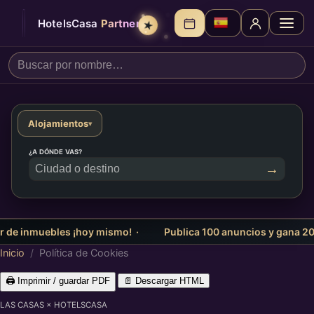
HotelsCasa
Partners
★
Alojamientos
▾
¿A DÓNDE VAS?
→
 de inmuebles ¡hoy mismo! ·
Publica 100 anuncios y gana 20 €
Inicio
/
Política de Cookies
🖨️ Imprimir / guardar PDF
📄 Descargar HTML
LAS CASAS × HOTELSCASA