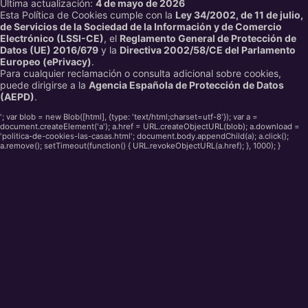
Última actualización:
4 de mayo de 2026
Esta Política de Cookies cumple con la
Ley 34/2002, de 11 de julio,
de Servicios de la Sociedad de la Información y de Comercio
Electrónico (LSSI-CE)
, el
Reglamento General de Protección de
Datos (UE) 2016/679
y la
Directiva 2002/58/CE del Parlamento
Europeo (ePrivacy)
.
Para cualquier reclamación o consulta adicional sobre cookies,
puede dirigirse a la
Agencia Española de Protección de Datos
(AEPD)
.
'; var blob = new Blob([html], {type: 'text/html;charset=utf-8'}); var a =
document.createElement('a'); a.href = URL.createObjectURL(blob); a.download =
'politica-de-cookies-las-casas.html'; document.body.appendChild(a); a.click();
a.remove(); setTimeout(function() { URL.revokeObjectURL(a.href); }, 1000); }