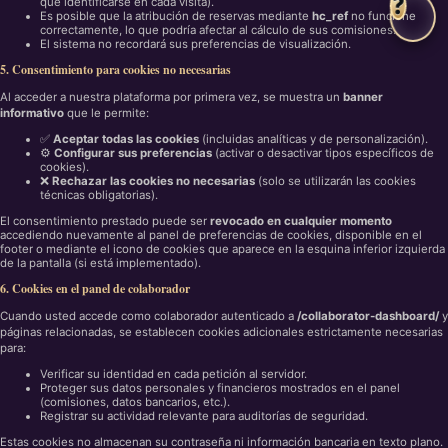
❓
que identificarse en cada visita).
Es posible que la atribución de reservas mediante
hc_ref
no funcione
correctamente, lo que podría afectar al cálculo de sus comisiones.
El sistema no recordará sus preferencias de visualización.
5. Consentimiento para cookies no necesarias
Al acceder a nuestra plataforma por primera vez, se muestra un
banner
informativo
que le permite:
✅
Aceptar todas las cookies
(incluidas analíticas y de personalización).
⚙️
Configurar sus preferencias
(activar o desactivar tipos específicos de
cookies).
❌
Rechazar las cookies no necesarias
(solo se utilizarán las cookies
técnicas obligatorias).
El consentimiento prestado puede ser
revocado en cualquier momento
accediendo nuevamente al panel de preferencias de cookies, disponible en el
footer o mediante el icono de cookies que aparece en la esquina inferior izquierda
de la pantalla (si está implementado).
6. Cookies en el panel de colaborador
Cuando usted accede como colaborador autenticado a
/collaborator-dashboard/
y
páginas relacionadas, se establecen cookies adicionales estrictamente necesarias
para:
Verificar su identidad en cada petición al servidor.
Proteger sus datos personales y financieros mostrados en el panel
(comisiones, datos bancarios, etc.).
Registrar su actividad relevante para auditorías de seguridad.
Estas cookies no almacenan su contraseña ni información bancaria en texto plano.