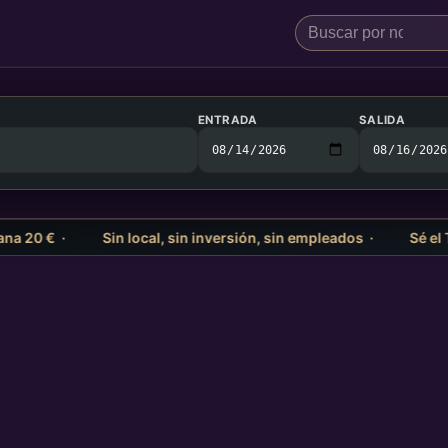
ENTRADA
SALIDA
 20 € ·
Sin local, sin inversión, sin empleados ·
Sé el To