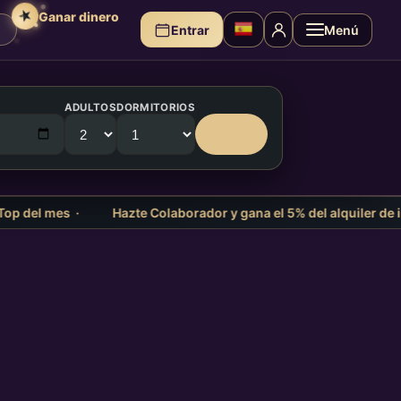
★
Ganar dinero
Entrar
Menú
ADULTOS
DORMITORIOS
Buscar
p del mes ·
Hazte Colaborador y gana el 5% del alquiler de in