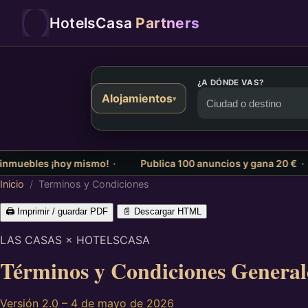
HotelsCasa
Partners
¿A DÓNDE VAS?
Alojamientos
▾
ebles ¡hoy mismo! ·
Publica 100 anuncios y gana 20 € ·
Si
Inicio
/
Terminos y Condiciones
🖨️ Imprimir / guardar PDF
📄 Descargar HTML
LAS CASAS × HOTELSCASA
Términos y Condiciones General
Versión 2.0 – 4 de mayo de 2026