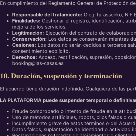
En cumplimiento del Reglamento General de Protección de 
Responsable del tratamiento:
Oleg Tarassenko, NIF 
Finalidades:
Gestionar el registro, identificación, at
mejora de los servicios.
Legitimación:
Ejecución del contrato de colaboración
Conservación:
Los datos se conservarán mientras dur
Cesiones:
Los datos no serán cedidos a terceros salv
consentimiento explícito.
Derechos:
Acceso, rectificación, supresión, oposició
booking@las-casas.es.
10. Duración, suspensión y terminación
El acuerdo tiene duración indefinida. Cualquiera de las par
LA PLATAFORMA puede suspender temporal o definitivame
Fraude comprobado o intento de fraude en la atribuci
Uso de métodos artificiales, robots, clics falsos o c
Incumplimiento grave de estos términos o del Acuerd
Datos falsos, suplantación de identidad o actividad il
Reclamaciones reiteradas de alojamientos o clientes 