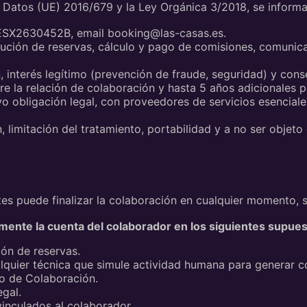
Datos (UE) 2016/679 y la Ley Orgánica 3/2018, se informa
ESX2630452B, email booking@las-casas.es.
ribución de reservas, cálculo y pago de comisiones, comuni
, interés legítimo (prevención de fraude, seguridad) y con
e la relación de colaboración y hasta 5 años adicionales p
o obligación legal, con proveedores de servicios esencial
n, limitación del tratamiento, portabilidad y a no ser obje
tes puede finalizar la colaboración en cualquier momento, s
nte la cuenta del colaborador en los siguientes supues
ón de reservas.
ualquier técnica que simule actividad humana para generar c
o de Colaboración.
egal.
vinculados al colaborador.