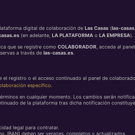
plataforma digital de colaboración de
Las Casas
(
las-casas
casas.es
(en adelante,
LA PLATAFORMA
o
LA EMPRESA
).
ídica que se registre como
COLABORADOR
, acceda al pane
eservas a través de
las-casas.es
.
te el registro o el acceso continuado al panel de colaborad
laboración específico
.
rminos en cualquier momento. Los cambios serán notificad
tinuado de la plataforma tras dicha notificación constituye
dad legal para contratar.
ono, IBAN) deben ser veraces, completos y actualizados.